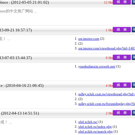
Since : (2012-05-05 21:01:02)
12 Hit
man的中文推广网站 ...
015-09-21 16:57:17)
1 Hit
 ...
1.
ost.imotor.com
(2)
2.
(2)
3.
ost.imotor.com/viewthread.php?tid=146
013-07-03 15:44:37)
9 Hit
1.
yunshuilanxin.orzweb.net/
(1)
ce : (2010-04-16 21:06:45)
4 Hit
1.
sulley.sclub.com.tw/viewthread.php?tid
2.
(2)
3.
sulley.sclub.com.tw/forumdisplay.php?f
: (2012-04-13 14:51:51)
2 Hit
！ ...
1.
xhd.xclub.tw/
(1)
2.
xhd.xclub.tw/index.php
(1)
3.
xhd.xclub.tw/search.php
(1)