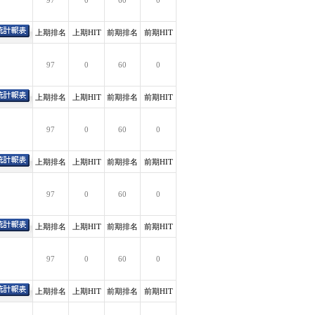
97
0
60
0
上期排名
上期HIT
前期排名
前期HIT
97
0
60
0
上期排名
上期HIT
前期排名
前期HIT
97
0
60
0
上期排名
上期HIT
前期排名
前期HIT
97
0
60
0
上期排名
上期HIT
前期排名
前期HIT
97
0
60
0
上期排名
上期HIT
前期排名
前期HIT