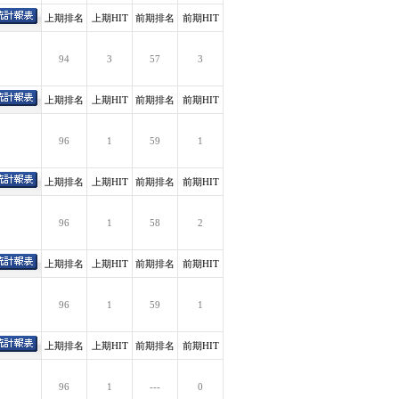
上期排名
上期HIT
前期排名
前期HIT
94
3
57
3
上期排名
上期HIT
前期排名
前期HIT
96
1
59
1
上期排名
上期HIT
前期排名
前期HIT
96
1
58
2
上期排名
上期HIT
前期排名
前期HIT
96
1
59
1
上期排名
上期HIT
前期排名
前期HIT
96
1
---
0