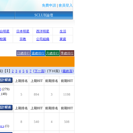
免費申請
|
會員登入
SCLUB論壇
台明星
日本明星
西洋明星
生活
校園
宗教
公司組織
家庭
日總排行
週總排行
月總排行
季總排行
[1]
0頁]
2
3
4
5
6
7
[下一頁]
[下10頁]
[最終頁]
上期排名
上期HIT
前期排名
前期HIT
f
(279)
d
(48)
5
894
3
1198
上期排名
上期HIT
前期排名
前期HIT
8
540
4
508
n:s
(1)