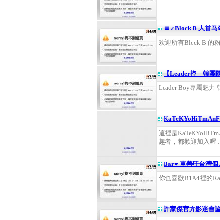
〓♂Block B 大首
欢迎所有Block B 的粉
【Leader控＿韓
Leader Boy專屬魅力
KaTeKYoHiTmAn
這裡是KaTeKYoHiT
趣者，都歡迎加入喔 :-B 
Bar♥ 車善玗台灣個人
你也喜歡B1A4裡的Rapp
許家傑官方影迷會