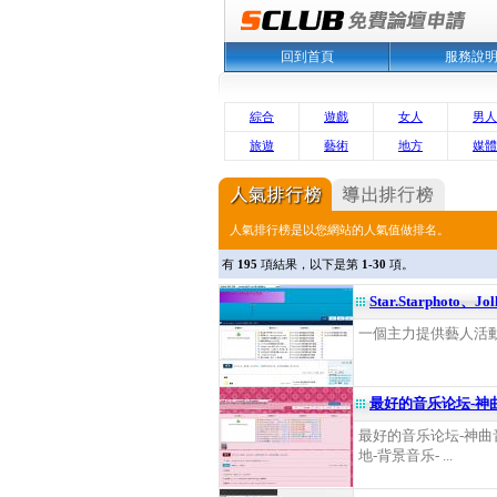
回到首頁
服務說
綜合
遊戲
女人
男人
旅遊
藝術
地方
媒體
人氣排行榜是以您網站的人氣值做排名。
有
195
項結果，以下是第
1-30
項。
Star.Starphoto、Jol
一個主力提供藝人活動，
最好的音乐论坛-神
最好的音乐论坛-神曲
地-背景音乐- ...