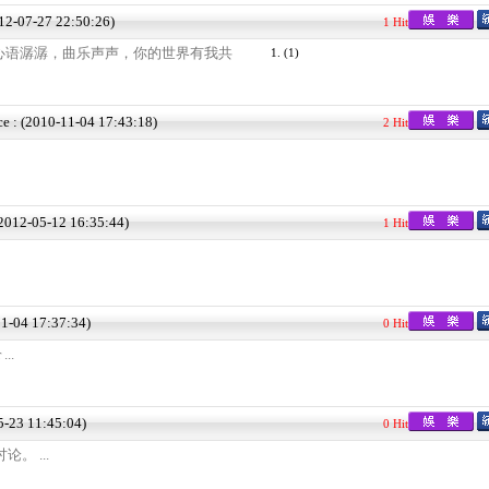
012-07-27 22:50:26)
1 Hit
心语潺潺，曲乐声声，你的世界有我共
1.
(1)
ce : (2010-11-04 17:43:18)
2 Hit
(2012-05-12 16:35:44)
1 Hit
01-04 17:37:34)
0 Hit
...
5-23 11:45:04)
0 Hit
。 ...