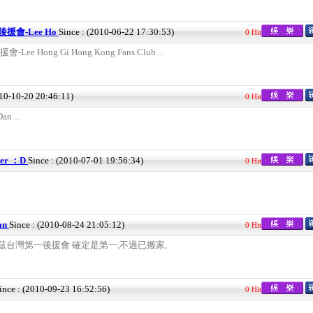
援會-Lee Ho
Since : (2010-06-22 17:30:53)
0 Hit
 Hong Gi Hong Kong Fans Club ...
010-10-20 20:46:11)
0 Hit
 ...
 ：D
Since : (2010-07-01 19:56:34)
0 Hit
an
Since : (2010-08-24 21:05:12)
0 Hit
茲台灣第一後援會 確定是第一,不過已搬家,
ince : (2010-09-23 16:52:56)
0 Hit